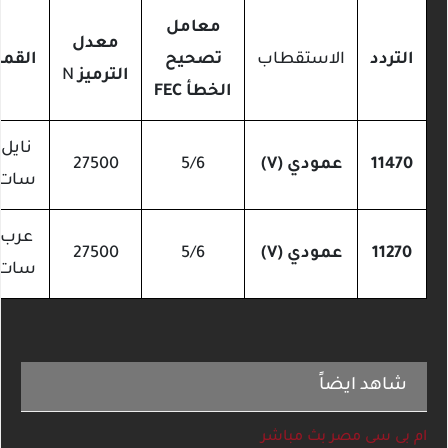
معامل
معدل
التردد
الاستقطاب
تصحيح
القمر
الترميز
N
الخطأ
FEC
نايل
11470
عمودي (V)
5/6
27500
سات
عرب
11270
عمودي (V)
5/6
27500
سات
شاهد ايضاً
ام بى سى مصر بث مباشر