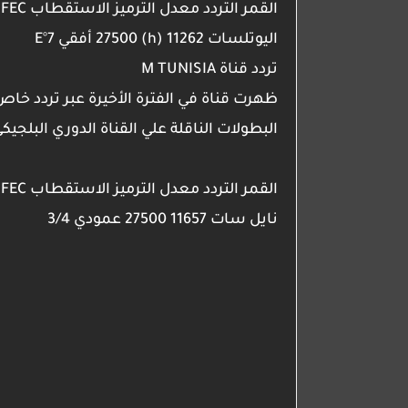
القمر
التردد
معدل الترميز
الاستقطاب
FEC
اليوتلسات
11262 (h)
27500
أفقي
7°E
تردد قناة M TUNISIA
ظهرت قناة في الفترة الأخيرة عبر تردد خا
البطولات الناقلة علي القناة الدوري البلجيكي
القمر
التردد
معدل الترميز
الاستقطاب
FEC
نايل سات
11657
27500
عمودي
3/4