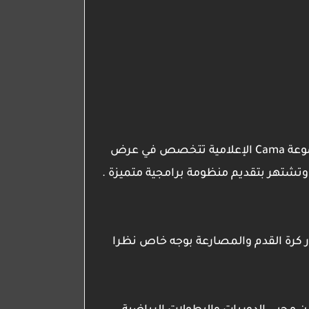
تردد قناة تنقل مباريات الدوريات الاوروبية 2020 قناة IR Cama 3 Tv الجديد وهي فضائية إيرانية تابعة لمجموعة Cama الإعلامية تتخصص في عرض
ا وتشتهر بتقديم منظومة برامجية متميزة .
ر كرة القدم والمصارعة بوجه خاص نظرا