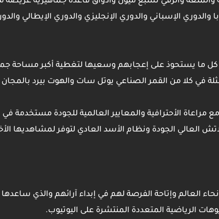
فية والمتعة والرقي تشبع ميول وأذواق قاعدة جماهيرية عريضة م
ا والدوري الإسباني والدوري الإنجليزي والدوري الإيطالي والدو
ر كل ما يستحوذ على إعجابهم وسعيها لتغطية أكبر مساحة جما
ثلة في كلا من القمر الصناعي يوتل سات والهوت بيرد بالمجان 
ع مراعاة الأحترافية والمعايير العالمية للجودة مستخدمة في
اتش العالي الجودة ونظام الأسد العادي لتوفر لمشاهديها الأخ
اء العالم وإتاحة الفرصة لهم في إبداء آرائهم والذي ساعدها
هات الرياضية المتعددة المنتشرة على اليوتيوب.