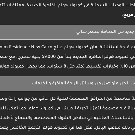
ات الوحدات السكنية في
كمبوند هولم القاهرة الجديدة
، ممثلة استثم
.
جديد من الفخامة بسعر مثالي
م قيمة استثنائية، فإن
كمبوند هولم مناج
lm Residence New Cairo
في
كمبوند هولم القاهرة الجديدة يبدأ
ا يجعل
كمبوند هولم
س
: لحن متواصل من وسائل الراحة الفاخرة والخدمات
ة شاسعة من المرافق المصممة لتلبية كل جانب من جوانب راحة وسعا
ل ميزة فيه مصممةٌ لتعزيز تجربة العيش في كمبوند هولم، كما يُمكن ل
ل بالمناسبات العائلية في مناطق الشواء المخصصة، والسماح لأطفا
في ذلك ملاعب البادل، فكل هذا في
كمبوند هولم التجمع الخامس
يضمن 