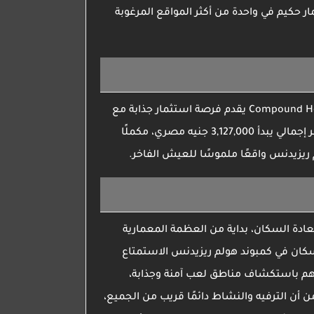
ار حكيم في واحدة من أكثر المواقع المرغوبة
Compound Ho
يقدم فرصة استثمار جذابة مع
من 59,000 جنيه مصري، مع سعر إجمالي يبدأ 3,127,000 جنيه مصري، مكملًا
 ريزيدنس
واقعًا ملموسًا للعيش الفاخر.
دة السكان، بداية من العظمة المعمارية
لسكان في
كمبوند هولم ريزيدنس
الاستمتاع
لهم باستكشاف مناطق لعب آمنة وجذابة،
أن الترفيه والنشاط دائمًا قريب من الجميع،