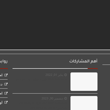
أهم المشاركات
رواب
ام
يناير 01, 2022
مشاهدة قناة اون سبورت بث مباشر
دي
ام
ديسمبر 30, 2023
او
مشاهدة قناة الجزائرية الارضية بث
مباشر Terrestre en direct‏