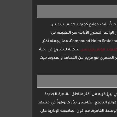
 حيثُ يقف موقع
كمبوند هولم ريزيدنس
الواقع، لتمتزج الأناقة مع الطبيعة في
Compound Holm Residenc
، مما يجعله أكثر
مبوند هولم ريزيدنس
سكانه للشروع في رحلة
ع الحصري هو مزيج من الفخامة والهدوء، حيث
برِز قربه من أكثر مناطق القاهرة الجديدة
هولم التجمع الخامس، يبرُز ك
جوهرةً في مشهد
وسط القاهرة، مع كون العاصمة الإدارية على