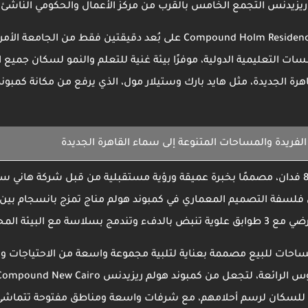
 ريزيدنس التجمع الخامس
بالقرب من مركز الأعمال والحكومي الناشئ
Compound Holm Residenc
على بُعد دقيقتين فقط من الجامعة الأمري
التعليمية الدولية، موفرًا بيئة غنية للتعلم والنمو لسكان جميع ا
رة الجديدة، مثل هايد بارك وستيلار مول، الذي يرفع من مكانة
كمبوند
فريدة والمساحات المتنوعة إلى سماء القاهرة الجديدة
على مساحة 8 فدان، مصممًا بخبرة عميقة ورؤية مستقبلية من قبل شركة هان
كمبوند هولم مناج
تمزج بانسجام بين 
 البيئة المحيطة.
احات للبيع مصممة بعناية لتلبية مجموعة واسعة من الاحتياجات وال
كمبوند هولم ريزيدنس
Compound New Cairo
للسكان لرسم أحلامهم، مع شرفات واسعة ومناطق مفتوحة تتماشى 