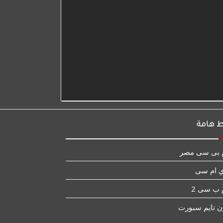
ط هامة
 بى سى مصر
 ام سى
 ب سى 2
ن تايم سبورت