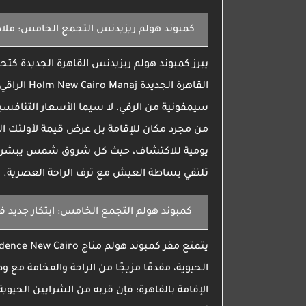
كمبوند هولم ريزيدنس التجمع الخامس: ملاذ
يبرز
كمبوند هولم ريزيدنس القاهرة الجديدة
كتحف
القاهرة الجديدة
Holm New Cairo Manaj
الراقي 
سيمفونية من الرقي، لا سيما الأسعار التنافسية،
من مجرد مكان للإقامة بل عرض قيمة لأولئك ال
يومية للاكتشاف، حيث كل شروق شمس يبشر بإمكا
تلتقي بساطة العيش مع ترف الراحة العصرية.
كمبوند هولم التجمع الخامس
: ابتكار جديد 
يتمتع مقر
كمبوند هولم مناج
dence New Cairo
الحيوية، مقدمًا مزيجًا من الراحة والفخامة 
الإقامة بالقاهرة؛ فإن قربه من الشرايين الح