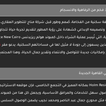
 فخم من الرفاهية والانسجام
ة سكنية من الفخامة، صُمم وطور قبل
شركة مناج للتطوير العقاري
،
وتصميمه الإبداعي كشهادة على رؤية المطور لتقديم تجربة حياة تتجاوز 
 التي تُيسِر عملية الشراء داخل
كمبوند هولم ريزيدنس
e New Cairo
ذين يسعون إلى جودة لا مثيل لها في مساحاتهم السكنية، يدعو مقر
ك
نيات جديدة للتواصل والانتماء وتقدير جمال الحياة، وهذا المجتم
في القاهرة الجديدة
Holm Resi
بمكانه المميز
في التجمع الخامس، فإن موقعه الاستراتيجي ي
مع وصول سهل للخدمات والمرافق الأساسية، ويجعل كل هذا من
كمبوند 
يوية مثل محوري جمال عبد الناصر ومحمد نجيب يضمن الوصول السلس ل