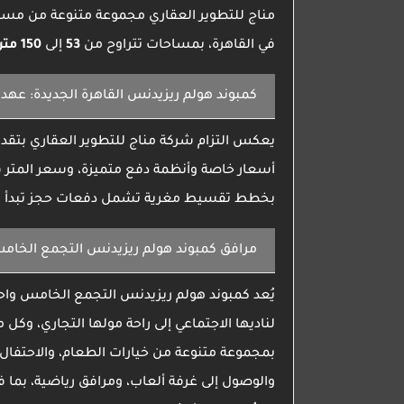
مناج للتطوير العقاري
مجموعة متنوعة من مساح
في القاهرة، بمساحات تتراوح من
53
إلى
150 متر مربع
كمبوند هولم ريزيدنس القاهرة الجديدة:
عهد 
يعكس التزام
شركة مناج للتطوير العقاري
بتقدي
أسعار خاصة وأنظمة دفع متميزة، وسعر المتر 
بخطط تقسيط مغرية تشمل دفعات حجز تبدأ من 10% وخيارات تقسيط تمتد حتى 8 سنوات، مم
مرافق
كمبوند هولم ريزيدنس التجمع الخام
يُعد
كمبوند هولم ريزيدنس التجمع الخامس
واح
لناديها الاجتماعي إلى راحة مولها التجاري، وك
بمجموعة متنوعة من خيارات الطعام، والاحتفا
والوصول إلى غرفة ألعاب، ومرافق رياضية، بما 