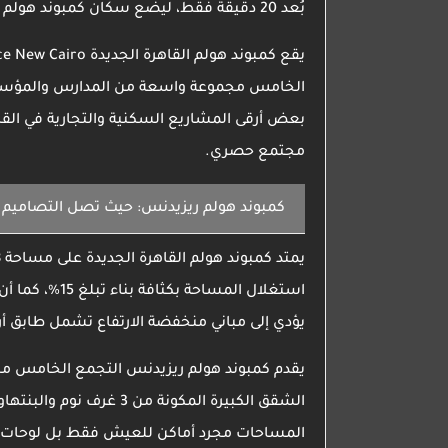
بُعد 20 دقيقة فقط، ليضع سكان
كمبوند هولم
يقع
كمبوند هولم القاهرة الجديدة
e New Cairo
الخامس
مجموعة واسعة من المدارس والمؤسسات 
بعض أرقى المشاريع السكنية والتجارية في القاه
مجتمع حصري.
كمبوند هولم ريزيدنس:
حيث تصل التصاميم ال
يمتد
كمبوند هولم القاهرة الجديدة
استغلال المساحة بكثافة بناء تبلغ 15%، كما أن فلسفة التصميم المعماري في
يؤدي إلى مباني منخفضة الارتفاع تشمل طابق أرضي مع 3 طوابق علوية تنبض بالدفء وتندمج بسلاسة مع
يقدم
كمبوند هولم ريزيدنس التجمع الخامس
مس
الشقق الكبيرة المكونة من 3 غرف نوم والبنتهاوس الرائعة، لتجعل من
المساحات مجرد أماكن للعيش فقط بل لوحات 